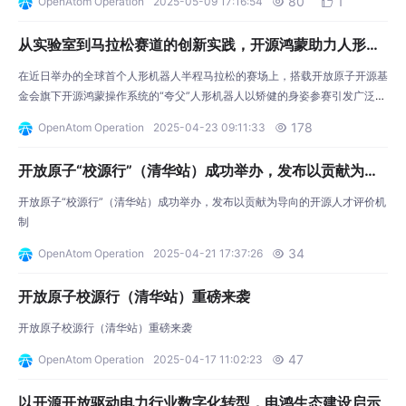
80
1
OpenAtom Operation
2025-05-09 17:16:54


堂，共同探讨开源技术与产业场景的深度融合，打通开源技术从研发到落地的
全链条，为智慧交通发展注入新动能。 工业和信息化部信息技术发展司软件
从实验室到马拉松赛道的创新实践，开源鸿蒙助力人形机
产业处相关同志、广东省工业和信息化厅一级调研员王
器人产业发展
在近日举办的全球首个人形机器人半程马拉松的赛场上，搭载开放原子开源基
金会旗下开源鸿蒙操作系统的“夸父”人形机器人以矫健的身姿参赛引发广泛关
注。 这款由深圳开鸿数字产业发展有限公司（简称“深开鸿”）与乐聚(深圳)机
178
OpenAtom Operation
2025-04-23 09:11:33

器人技术有限公司（简称“乐聚”）联合打造的创新产品，不仅实现了国产人形
机器人运动算法的实战验证，更成为开源鸿蒙操作系统在人形机器人领域的一
开放原子“校源行”（清华站）成功举办，发布以贡献为导
次创新实践。 “夸父”机器人：开源鸿蒙赋能下的创
向的开源人才评价机制
开放原子“校源行”（清华站）成功举办，发布以贡献为导向的开源人才评价机
制
34
OpenAtom Operation
2025-04-21 17:37:26

开放原子校源行（清华站）重磅来袭
开放原子校源行（清华站）重磅来袭
47
OpenAtom Operation
2025-04-17 11:02:23

以开源开放驱动电力行业数字化转型，电鸿生态建设启示