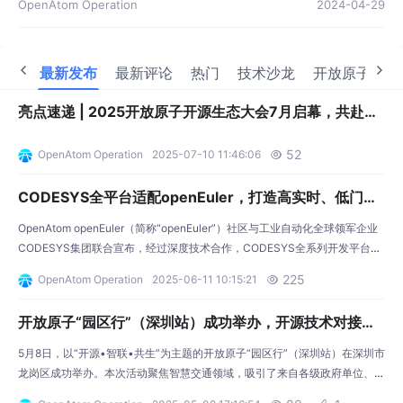
OpenAtom Operation
2024-04-29
最新发布
最新评论
热门
技术沙龙
开放原子开源
亮点速递 | 2025开放原子开源生态大会7月启幕，共赴开
源盛宴！
52
OpenAtom Operation
2025-07-10 11:46:06

CODESYS全平台适配openEuler，打造高实时、低门槛
工业自动化新底座
OpenAtom openEuler（简称“openEuler”）社区与工业自动化全球领军企业
CODESYS集团联合宣布，经过深度技术合作，CODESYS全系列开发平台
（含CODESYS Runtime核心运行平台、新一代低代码工具CODESYS Go及
225
OpenAtom Operation
2025-06-11 10:15:21

CODESYS Virtual Control平台）已全面支持openEuler和鲲鹏！这一里程碑
式合作，将为智能制造、工业物联网等领域提供「高实
开放原子“园区行”（深圳站）成功举办，开源技术对接平
台助推智慧交通生态繁荣
5月8日，以“开源•智联•共生”为主题的开放原子“园区行”（深圳站）在深圳市
龙岗区成功举办。本次活动聚焦智慧交通领域，吸引了来自各级政府单位、产
业园区、行业协会、用户单位以及媒体等129家单位的350余名代表齐聚一