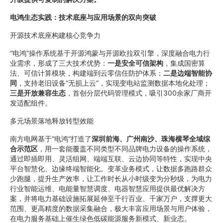
电鸿生态实践：技术底座与应用场景的双向突破
开源技术底座构建核心竞争力
“电鸿”操作系统基于开源鸿蒙与开源欧拉双引擎，深度融合电力行
业需求，形成了三大技术优势：
一是安全可信架构
，集成国密算
法、可信计算模块，构建端到云零信任防护体系；
二是边端智能协
同
，支持老旧设备“无损上云”，实现变电站监测数据本地化处理；
三是开放兼容生态
，首创分层代码管理模式，吸引300余家厂商开
发适配组件。
多元场景落地释放转型效能
南方电网基于“电鸿”打造了
深圳前海、广州南沙、珠海横琴全域综
合示范区
，用一套能覆盖不同类型不同品牌电力设备的操作系统，
通过即插即用、灵活组网、端端互联、云边协同等特性，实现中央
平台智慧化、边缘终端智能化。变革业务模式，让数据多跑路群众
少跑腿，提升生产效率，让工作时长从小时级变为分秒级，为电力
行业智能运维、电能量智慧调度、电器智慧应用提供最优解决方
案，并将电力基础设施拓展延伸至千行百业、千家万户，支撑更大
范围、更高精度的数据采集融合，极大丰富应用场景与用户体验，
在电力服务基础上催生绿色低碳能源服务新模式、新业态。