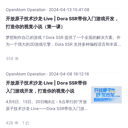
na Tour广泛推广Rust 编程语言，并将相关的知识和技术分享给国
内的开发者。我们将通过系列活动，为Rust开发者提供一个交流平
OpenAtom Operation · 2024-04-13 15:41:08
台，分享Rust
开放原子技术沙龙·Live | Dora SSR带你入门游戏开发，
打造你的视觉小说（第一课）
梦想制作自己的游戏？Dora SSR 提供了一个全面的解决方案。作
为一个强大的2D游戏引擎，Dora SSR 支持多种编程语言和丰富的
开发功能，让游戏制作变得简单而直观。借助内置的 Web IDE 和
《灵数奇缘》的开源游戏素材，一起和@IppClub 共同开启这场游
356

戏开发之旅~
OpenAtom Operation · 2024-04-08 16:12:16
开放原子技术沙龙·Live | Dora SSR带你
入门游戏开发，打造你的视觉小说
4月6日、13日、20日晚8点 - 9点举行的“开放
原子技术沙龙·Live——Dora SSR带你入门游
戏开发，打造你的视觉小说”系列直播，将帮助
你掌握从基础操作到进阶技能的一系列知识。
428
1

