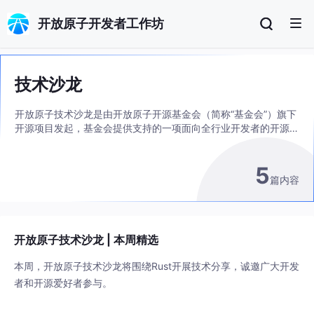
开放原子开发者工作坊
技术沙龙
开放原子技术沙龙是由开放原子开源基金会（简称“基金会”）旗下
开源项目发起，基金会提供支持的一项面向全行业开发者的开源技
术交流活动。沙龙通过线下Meetup和线上直播等方式，汇聚来自
优秀开源项目社区、头部企业和知名高校的嘉宾，展示开源项目，
5
交流开发经验，分享专家心得，搭建一个开放、自由、包容的交流
篇内容
平台，推动开源技术普及与落地，帮助开发者快速成长，促进开源
生态的繁荣发展。
开放原子技术沙龙 | 本周精选
本周，开放原子技术沙龙将围绕Rust开展技术分享，诚邀广大开发
者和开源爱好者参与。