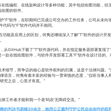
具有在线编程、在线架构设计等多种功能，其中包括绘图功能，但
线绘图的软件。
护“F”软件，在职期间已完成公司交办的工作任务，公司从未向
软件代码与“F”软件代码并不相同。
件在功能及应用上的区别，何隽还继续深入了解“T”软件的设计开
。
GitHub下载了“T”软件源代码，并在指定服务器部署复现了“
是一款在线绘图软件，与软件开发部署工具“F”软件在设计目的、
技术细节，而争议的核心是软件权利的归属，这是个法律问题。”
律语言，何隽有着丰富的经验与一贯审慎的态度，“仅听当事人
研究之后，心里才有底。”
律工作者才能和我一个老‘码农’无障碍交流。”
晰的判决书易稿30余次，她用公正裁判守护公民自由创作的权