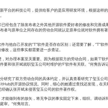
新平台的科技公司，提供给客户的是应用研发环境，根据这样的
。
通常已经包含了除发布者之外其他开源软件爱好者的修改和完善成
布者与原单位之间存在的劳动合同就认定原单位就对软件拥有著
件与他自己开发的“T”软件是否存在区别；还需要了解，“T”软件
完善修改，这些事实都需要进一步查证。
，对办理本案至关重要。因为根据双方的劳动合同，如果‘T’软
软件要和张开斌就职玺玉公司时维护的‘F’软件有关联。”何隽告诉
分研究了双方劳动合同的具体约定，并认真查看研究了玺玉公司
GitHub的开源协议情况。同时，细心的她通过查找还发现，在关
决已经确认张开斌未侵害玺玉公司的软件著作权。
，才能做到有的放矢，将无争议的事实固定下来，组织、调动诉
庭审。”何隽坦言。