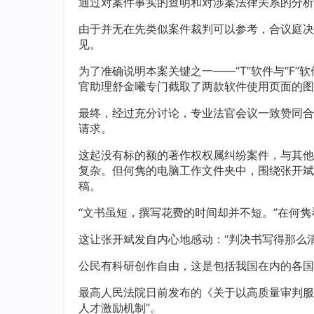
通过对案件事实的查明和对涉案法律关系的分析
由于并无在先类似案件裁判可以参考，合议庭决
见。
为了准确说明本案关键之一——“T”软件与“F
官助理舒金曦专门截取了两款软件使用页面的图
最终，经过充分讨论，专业法官会议一致赞同合
请求。
这起没有标的额的著作权权属纠纷案件，与其他
复杂。但何隽的电脑工作文件夹中，围绕张开斌这
稿。
“文书虽短，撰写花费的时间却并不短。”在何隽
这让张开斌发自内心地感动：“判决书写得那么
公民有科研创作自由，这是包括我国在内的各国
最高人民法院日前发布的《关于以高质量审判服
人才激励机制”。