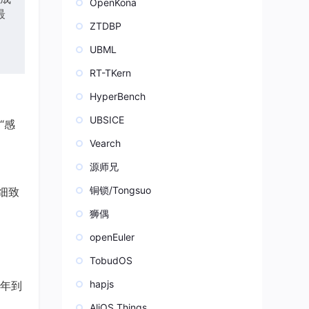
OpenKona
最
ZTDBP
UBML
RT-TKern
HyperBench
UBSICE
“感
Vearch
源师兄
铜锁/Tongsuo
细致
狮偶
openEuler
TobudOS
hapjs
年到
AliOS Things