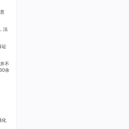
意
，法
诉讼
并不
30余
强化