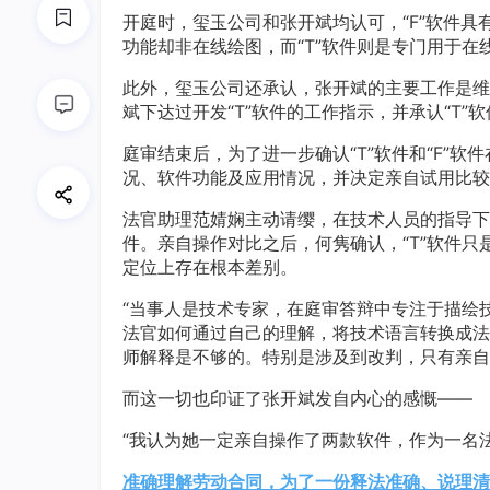
开庭时，玺玉公司和张开斌均认可，“F”软件
功能却非在线绘图，而“T”软件则是专门用于在
此外，玺玉公司还承认，张开斌的主要工作是维
斌下达过开发“T”软件的工作指示，并承认“T”
庭审结束后，为了进一步确认“T”软件和“F”软
况、软件功能及应用情况，并决定亲自试用比较
法官助理范婧娴主动请缨，在技术人员的指导下，从
件。亲自操作对比之后，何隽确认，“T”软件只
定位上存在根本差别。
“当事人是技术专家，在庭审答辩中专注于描绘
法官如何通过自己的理解，将技术语言转换成法
师解释是不够的。特别是涉及到改判，只有亲自
而这一切也印证了张开斌发自内心的感慨——
“我认为她一定亲自操作了两款软件，作为一名法
准确理解劳动合同，为了一份释法准确、说理清