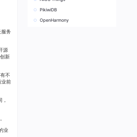
PikiwiDB
OpenHarmony
云服务
开源
创新
还有不
商业前
同，
。
的业