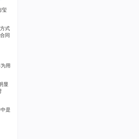
与玺
方式
合同
解为用
明显
对
件中是