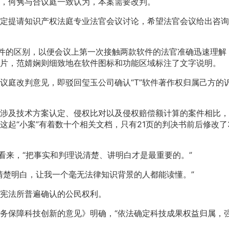
，何隽与合议庭一致认为，本案需要改判。
定提请知识产权法庭专业法官会议讨论，希望法官会议给出咨询
”软件的区别，以便会议上第一次接触两款软件的法官准确迅速理解
片，范婧娴则细致地在软件图标和功能区域标注了文字说明。
议庭改判意见，即驳回玺玉公司确认“T”软件著作权归属己方的
涉及技术方案认定、侵权比对以及侵权赔偿额计算的案件相比，
起“小案”有着数十个相关文档，只有21页的判决书前后修改了
看来，“把事实和判理说清楚、讲明白才是最重要的。”
清楚明白，让我一个毫无法律知识背景的人都能读懂。”
宪法所普遍确认的公民权利。
务保障科技创新的意见》明确，“依法确定科技成果权益归属，