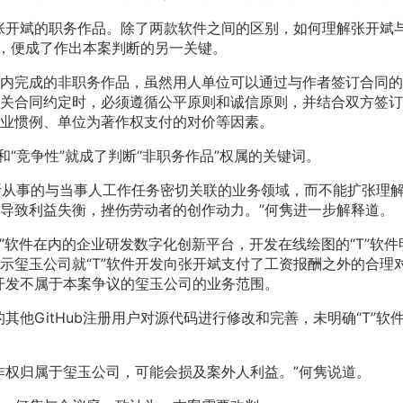
非张开斌的职务作品。除了两款软件之间的区别，如何理解张开斌
定，便成了作出本案判断的另一关键。
内完成的非职务作品，虽然用人单位可以通过与作者签订合同的
关合同约定时，必须遵循公平原则和诚信原则，并结合双方签订
业惯例、单位为著作权支付的对价等因素。
和“竞争性”就成了判断“非职务作品”权属的关键词。
位所从事的与当事人工作任务密切关联的业务领域，而不能扩张理
导致利益失衡，挫伤劳动者的创作动力。”何隽进一步解释道。
”软件在内的企业研发数字化创新平台，开发在线绘图的“T”软件
示玺玉公司就“T”软件开发向张开斌支付了工资报酬之外的合理
件开发不属于本案争议的玺玉公司的业务范围。
其他GitHub注册用户对源代码进行修改和完善，未明确“T”软
著作权归属于玺玉公司，可能会损及案外人利益。”何隽说道。