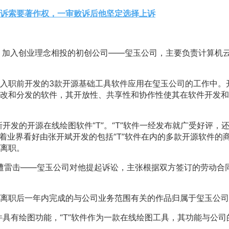
诉索要著作权，一审败诉后他坚定选择上诉
会，加入创业理念相投的初创公司——玺玉公司，主要负责计算机
入职前开发的3款开源基础工具软件应用在玺玉公司的工作中。
改和分发的软件，其开放性、共享性和协作性使其在软件开发和
己新开发的开源在线绘图软件“T”。“T”软件一经发布就广受好评，
，随着业界看好由张开斌开发的包括“T”软件在内的多款开源软件的
离职。
如遭雷击——玺玉公司对他提起诉讼，主张根据双方签订的劳动合
。
离职后一年内完成的与公司业务范围有关的作品归属于玺玉公司
件具有绘图功能，“T”软件作为一款在线绘图工具，其功能与公司