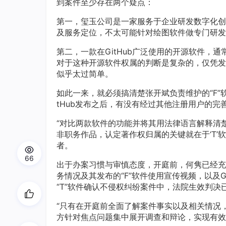
到案件至少存在两个疑点：
第一，玺玉公司是一家服务于企业研发数字化创
及服务定位，不太可能针对绘图软件做专门研发
第二，一款在GitHub广泛使用的开源软件，
对于这种开源软件权属的判断是复杂的，仅凭发
似乎太过简单。
如此一来，就必须搞清楚张开斌负责维护的“F”软
tHub发布之后，有没有经过其他注册用户的
“对比两款软件的功能并将其用法律语言解释清楚
非职务作品，认定著作权归属的关键就在于‘T’
者。
66
出于办案习惯与审慎态度，开庭前，何隽已经充
务情况及其发布的“F”软件使用宣传视频，以及
“T”软件确认不侵权纠纷案件中，法院生效判
“只有在开庭前全面了解案件事实以及相关情况
方针对焦点问题集中展开调查和辩论，实现有效