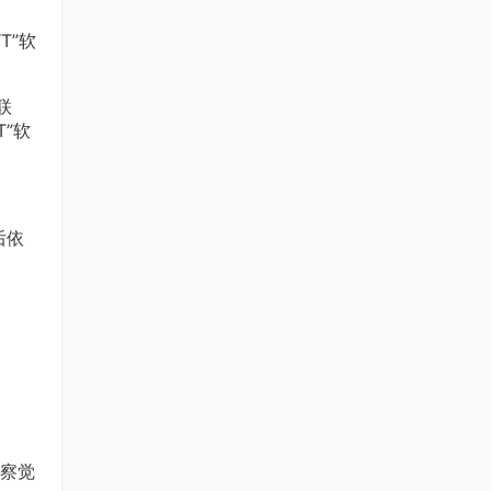
T”软
联
”软
后依
察觉