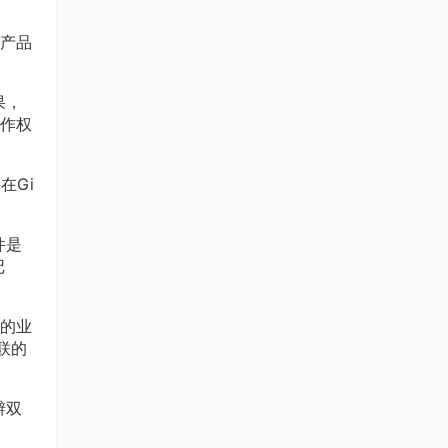
产品
果，
作权
在Gi
件是
记
的业
联的
辩双