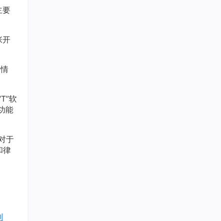
主要
张开
发情
T”软
功能
对于
和律
利